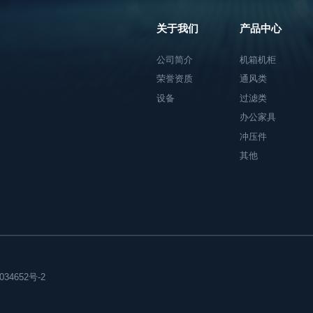
关于我们
产品中心
公司简介
机箱机柜
荣誉资质
通风类
设备
过滤类
办公家具
冲压件
其他
034652号-2